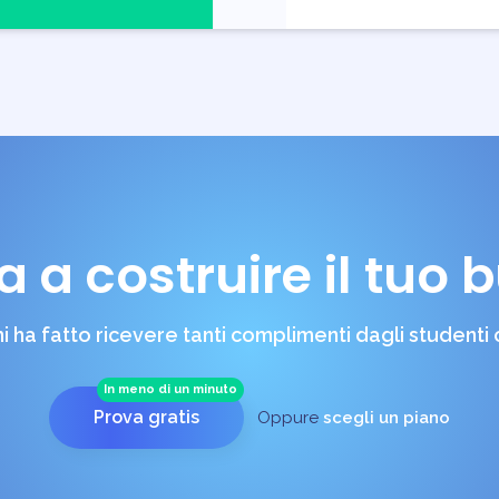
ra a costruire il tuo 
 ha fatto ricevere tanti complimenti dagli studenti
In meno di un minuto
Prova gratis
Oppure
scegli un piano