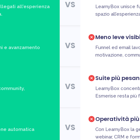
VS
legati all’esperienza
LearnyBox unisce fu
.
spazio all’esperienz
Meno leve visib
VS
emi e avanzamento
Funnel ed email lavo
motivazione, commun
Suite più pesan
VS
 community,
LearnyBox concentra
Esmerise resta più f
Operatività pi
VS
ione automatica
Con LearnyBox la ges
webinar, CRM e form