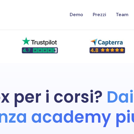
Demo
Prezzi
Team
 per i corsi?
Dai
enza academy pi