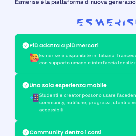
Esmerise è la piattaforma di nuova generazion
Più adatta a più mercati
Esmerise è disponibile in italiano, frances
con supporto umano e interfaccia localizz
Una sola esperienza mobile
Studenti e creator possono usare l’academ
community, notifiche, progressi, utenti e 
accessibili.
Community dentro i corsi