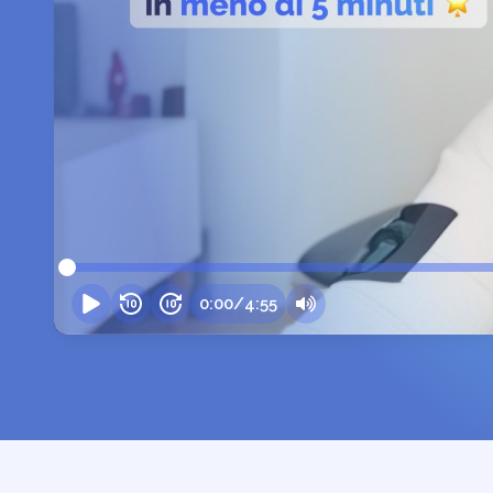
0:00
/
4:55