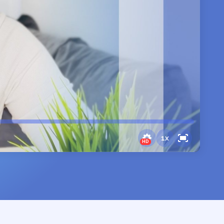
1
x
HD