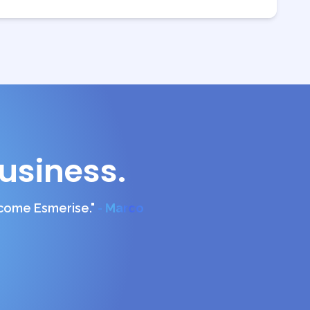
business.
 come Esmerise."
- Marco