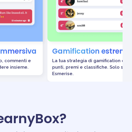
immersiva
Gamification estrema
po, commenti e
La tua strategia di gamification con
dere insieme.
punti, premi e classifiche. Solo su
Esmerise.
LearnyBox?