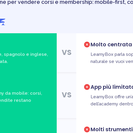
e per vendere corsi e membership: mobile-first, co
Molto centrata 
VS
e, spagnolo e inglese,
LearnyBox parla sop
ata.
naturale se vuoi vend
App più limitat
VS
y da mobile: corsi,
LearnyBox offre un’a
vendite restano
dell’academy dentro
Molti strumenti