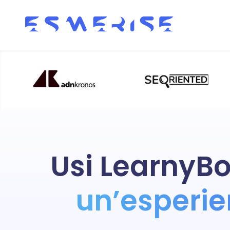
Usi LearnyBox
un’esperi