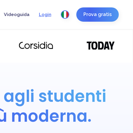
Prova gratis
Videoguida
Login
 agli studenti
ù moderna.