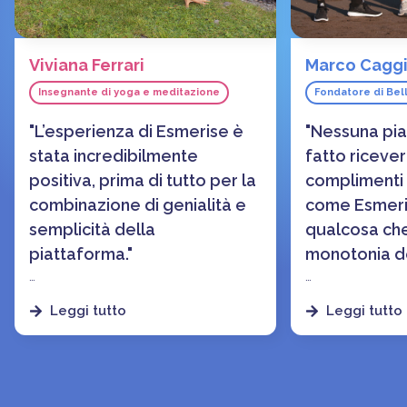
Viviana Ferrari
Marco Caggi
Insegnante di yoga e meditazione
Fondatore di Bel
"L’esperienza di Esmerise è
"Nessuna pia
stata incredibilmente
fatto ricever
positiva, prima di tutto per la
complimenti 
combinazione di genialità e
come Esmeri
semplicità della
qualcosa che
piattaforma."
monotonia de
La possibilità di gestire video o
Il livello di atte
Leggi tutto
Leggi tutto
contenuti testuali, e la chat di
dettaglio, la faci
gruppo dedicata che permette agli
specialmente le
studenti di interagire facilmente
gamification e
l’hanno resa
un’esperienza
fatto dimentica
perfetta, per me come creatrice
piattaforme più 