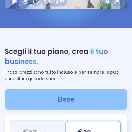
0:00
/
4:55
Scegli il tuo piano, crea
il tuo
business.
I nostri prezzi sono
tutto incluso e per sempre
, e puoi
cancellarti quando vuoi.
Base
€37
€29