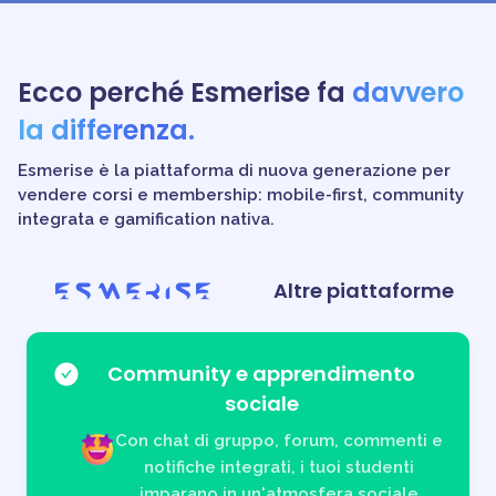
di contenuti e per chi ha
partecipato ai miei corsi online.
Ecco perché Esmerise fa
davvero
la differenza.
Esmerise è la piattaforma di nuova generazione per
vendere corsi e membership: mobile-first, community
integrata e gamification nativa.
Altre piattaforme
Community e apprendimento
sociale
Con
chat di gruppo, forum, commenti e
notifiche integrati
, i tuoi studenti
imparano in
un'atmosfera sociale