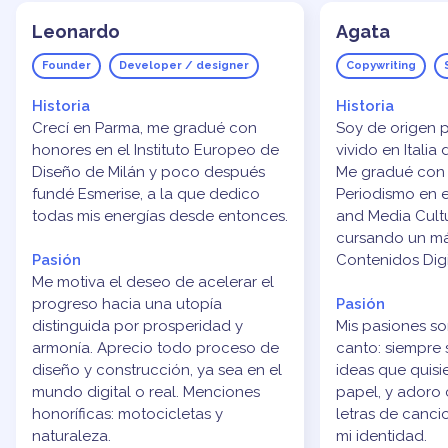
Leonardo
Agata
Founder
Developer / designer
Copywriting
Historia
Historia
Crecí en Parma, me gradué con
Soy de origen 
honores en el Instituto Europeo de
vivido en Italia
Diseño de Milán y poco después
Me gradué con
fundé Esmerise, a la que dedico
Periodismo en e
todas mis energías desde entonces.
and Media Cult
cursando un má
Pasión
Contenidos Digi
Me motiva el deseo de acelerar el
progreso hacia una utopía
Pasión
distinguida por prosperidad y
Mis pasiones son
armonía. Aprecio todo proceso de
canto: siempre
diseño y construcción, ya sea en el
ideas que quisi
mundo digital o real. Menciones
papel, y adoro c
honoríficas: motocicletas y
letras de canc
naturaleza.
mi identidad.