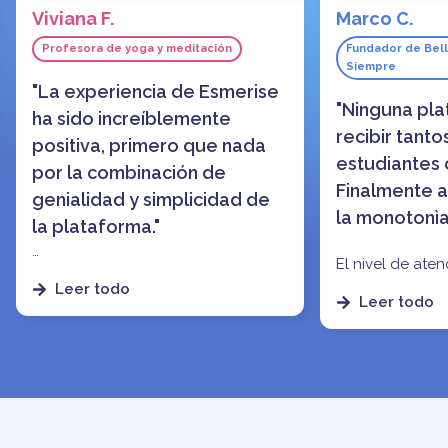
Viviana F.
Marco C.
Profesora de yoga y meditación
Fundador de Bell
Siempre
"La experiencia de Esmerise
"Ninguna pl
ha sido increíblemente
recibir tant
positiva, primero que nada
estudiantes
por la combinación de
Finalmente 
genialidad y simplicidad de
la monotonìa 
la plataforma."
El nivel de aten
La posibilidad de gestionar videos
facilidad de us
Leer todo
o contenido textual, y el chat de
Leer todo
las funciones d
grupo que permite a los
community
me 
estudiantes interactuar fácilmente
todas las pla
la han convertido en
una
'tradicionales'.
experiencia perfecta, para mí
como creadora de contenido y
para quienes participaron en mis